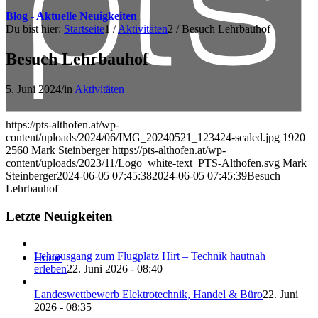
Blog - Aktuelle Neuigkeiten
Du bist hier:
Startseite
1
/
Aktivitäten
2
/
Besuch Lehrbauhof
Besuch Lehrbauhof
5. Juni 2024
/
in
Aktivitäten
https://pts-althofen.at/wp-
content/uploads/2024/06/IMG_20240521_123424-scaled.jpg
1920
2560
Mark Steinberger
https://pts-althofen.at/wp-
content/uploads/2023/11/Logo_white-text_PTS-Althofen.svg
Mark
Steinberger
2024-06-05 07:45:38
2024-06-05 07:45:39
Besuch
Lehrbauhof
Letzte Neuigkeiten
Lehrausgang zum Flugplatz Hirt – Technik hautnah
Home
erleben
22. Juni 2026 - 08:40
Landeswettbewerb Elektrotechnik, Handel & Büro
22. Juni
2026 - 08:35