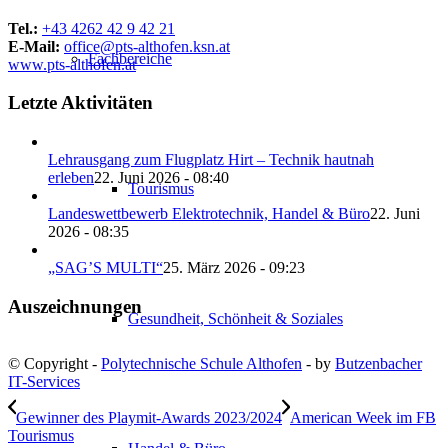
Tel.:
+43 4262 42 9 42 21
E-Mail:
office@pts-althofen.ksn.at
Fachbereiche
www.pts-althofen.at
Letzte Aktivitäten
Lehrausgang zum Flugplatz Hirt – Technik hautnah
erleben
22. Juni 2026 - 08:40
Tourismus
Landeswettbewerb Elektrotechnik, Handel & Büro
22. Juni
2026 - 08:35
„SAG’S MULTI“
25. März 2026 - 09:23
Auszeichnungen
Gesundheit, Schönheit & Soziales
© Copyright -
Polytechnische Schule Althofen
- by
Butzenbacher
IT-Services
Gewinner des Playmit-Awards 2023/2024
American Week im FB
Tourismus