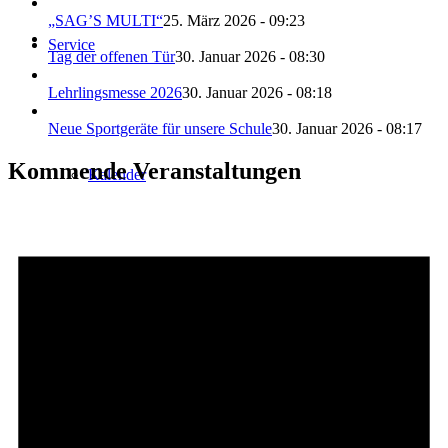
„SAG’S MULTI“
25. März 2026 - 09:23
Service
Tag der offenen Tür
30. Januar 2026 - 08:30
Lehrlingsmesse 2026
30. Januar 2026 - 08:18
Neue Sportgeräte für unsere Schule
30. Januar 2026 - 08:17
Kommende Veranstaltungen
Kalender
Aktivitäten
Unterrichtszeiten