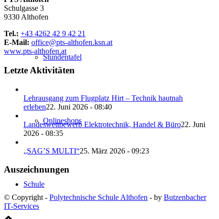
Schulgasse 3
9330 Althofen
Tel.:
+43 4262 42 9 42 21
E-Mail:
office@pts-althofen.ksn.at
www.pts-althofen.at
Stundentafel
Letzte Aktivitäten
Lehrausgang zum Flugplatz Hirt – Technik hautnah
erleben
22. Juni 2026 - 08:40
Onlineshops
Landeswettbewerb Elektrotechnik, Handel & Büro
22. Juni
2026 - 08:35
„SAG’S MULTI“
25. März 2026 - 09:23
Auszeichnungen
Schule
© Copyright -
Polytechnische Schule Althofen
- by
Butzenbacher
IT-Services