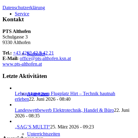
Datenschutzerklärung
Service
Kontakt
PTS Althofen
Schulgasse 3
9330 Althofen
Tel.:
+43 4262 42 9 42 21
Kalender
E-Mail:
office@pts-althofen.ksn.at
www.pts-althofen.at
Letzte Aktivitäten
Lehrausgang zum Flugplatz Hirt – Technik hautnah
Aktivitäten
erleben
22. Juni 2026 - 08:40
Landeswettbewerb Elektrotechnik, Handel & Büro
22. Juni
2026 - 08:35
„SAG’S MULTI“
25. März 2026 - 09:23
Unterrichtszeiten