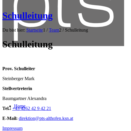
Schulleitung
Du bist hier:
Startseite
1
/
Team
2
/
Schulleitung
Schulleitung
Prov. Schulleiter
Steinberger Mark
Stellvertreterin
Baumgartner Alexandra
Home
Tel.:
+43 4262 42 9 42 21
E-Mail:
direktion@pts-althofen.ksn.at
Impressum