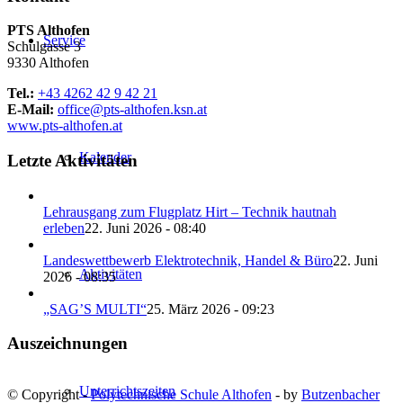
PTS Althofen
Service
Schulgasse 3
9330 Althofen
Tel.:
+43 4262 42 9 42 21
E-Mail:
office@pts-althofen.ksn.at
www.pts-althofen.at
Kalender
Letzte Aktivitäten
Lehrausgang zum Flugplatz Hirt – Technik hautnah
erleben
22. Juni 2026 - 08:40
Landeswettbewerb Elektrotechnik, Handel & Büro
22. Juni
Aktivitäten
2026 - 08:35
„SAG’S MULTI“
25. März 2026 - 09:23
Auszeichnungen
Unterrichtszeiten
© Copyright -
Polytechnische Schule Althofen
- by
Butzenbacher