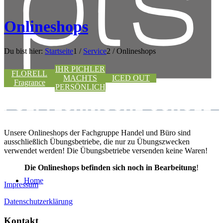
Onlineshops
Du bist hier:
Startseite
1
/
Service
2
/
Onlineshops
IHR PICHLER
FLORELL
MACHTS
ICED OUT
Fragrance
PERSÖNLICH
Unsere Onlineshops der Fachgruppe Handel und Büro sind
ausschließlich Übungsbetriebe, die nur zu Übungszwecken
verwendet werden! Die Übungsbetriebe versenden keine Waren!
Die Onlineshops befinden sich noch in Bearbeitung
!
Home
Impressum
Datenschutzerklärung
Kontakt