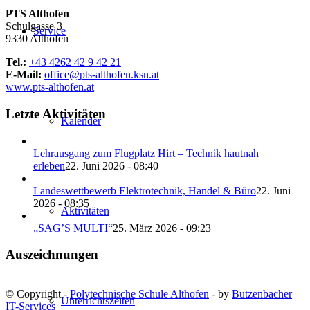
PTS Althofen
Schulgasse 3
Service
9330 Althofen
Tel.:
+43 4262 42 9 42 21
E-Mail:
office@pts-althofen.ksn.at
www.pts-althofen.at
Letzte Aktivitäten
Kalender
Lehrausgang zum Flugplatz Hirt – Technik hautnah
erleben
22. Juni 2026 - 08:40
Landeswettbewerb Elektrotechnik, Handel & Büro
22. Juni
2026 - 08:35
Aktivitäten
„SAG’S MULTI“
25. März 2026 - 09:23
Auszeichnungen
© Copyright -
Polytechnische Schule Althofen
- by
Butzenbacher
Unterrichtszeiten
IT-Services