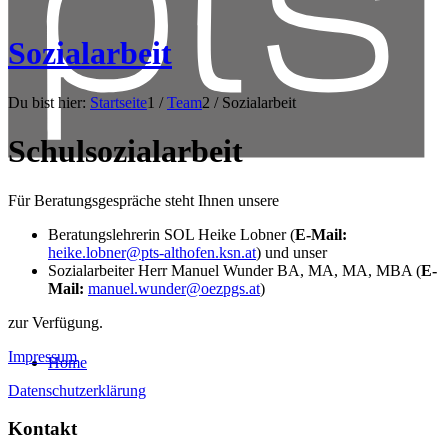
Sozialarbeit
Du bist hier:
Startseite
1
/
Team
2
/
Sozialarbeit
Schulsozialarbeit
Für Beratungsgespräche steht Ihnen unsere
Beratungslehrerin SOL Heike Lobner (
E-Mail:
heike.lobner@pts-althofen.ksn.at
) und unser
Sozialarbeiter Herr Manuel Wunder BA, MA, MA, MBA (
E-
Mail:
manuel.wunder@oezpgs.at
)
zur Verfügung.
Impressum
Home
Datenschutzerklärung
Kontakt