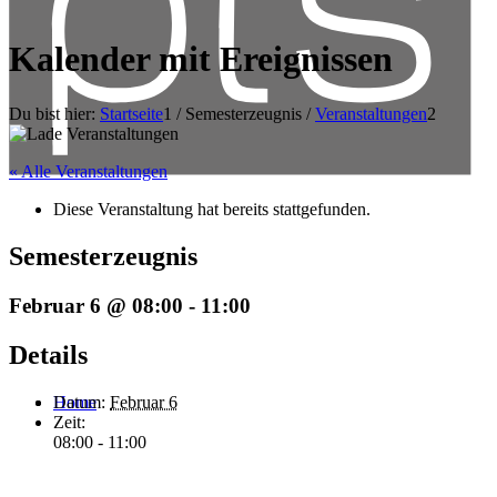
Kalender mit Ereignissen
Du bist hier:
Startseite
1
/
Semesterzeugnis
/
Veranstaltungen
2
« Alle Veranstaltungen
Diese Veranstaltung hat bereits stattgefunden.
Semesterzeugnis
Februar 6 @ 08:00
-
11:00
Details
Datum:
Februar 6
Home
Zeit:
08:00 - 11:00