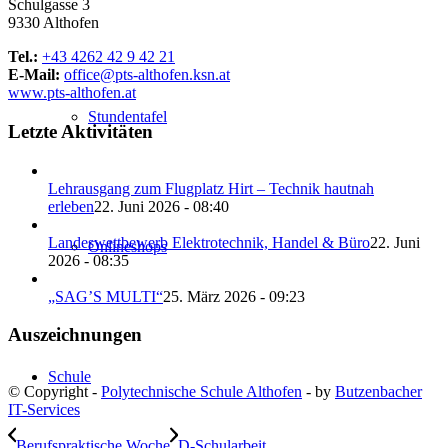
Schulgasse 3
9330 Althofen
Tel.:
+43 4262 42 9 42 21
E-Mail:
office@pts-althofen.ksn.at
www.pts-althofen.at
Stundentafel
Letzte Aktivitäten
Lehrausgang zum Flugplatz Hirt – Technik hautnah
erleben
22. Juni 2026 - 08:40
Landeswettbewerb Elektrotechnik, Handel & Büro
22. Juni
Onlineshops
2026 - 08:35
„SAG’S MULTI“
25. März 2026 - 09:23
Auszeichnungen
Schule
© Copyright -
Polytechnische Schule Althofen
- by
Butzenbacher
IT-Services
Berufspraktische Woche
D-Schularbeit