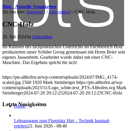
Blog - Aktuelle Neuigkeiten
Du bist hier:
Startseite
1
/
Aktivitäten
2
/
CNC-Holz
CNC-Holz
20. Juli 2024
/
in
Aktivitäten
Im Rahmen des fachpraktischen Unterrichts im Fachbereich Holz
produzierten unser Schüler Georg gemeinsam mit Herrn Beier sein
eigenes Jausenbrett. Gearbeitet wurde dabei mit einer CNC-
Maschine. Das Ergebnis spricht für sich!
https://pts-althofen.at/wp-content/uploads/2024/07/IMG_4174-
scaled.jpg
2560
1920
Mark Steinberger
https://pts-althofen.at/wp-
content/uploads/2023/11/Logo_white-text_PTS-Althofen.svg
Mark
Steinberger
2024-07-20 20:12:25
2024-07-20 20:12:25
CNC-Holz
Letzte Neuigkeiten
Home
Lehrausgang zum Flugplatz Hirt – Technik hautnah
erleben
22. Juni 2026 - 08:40