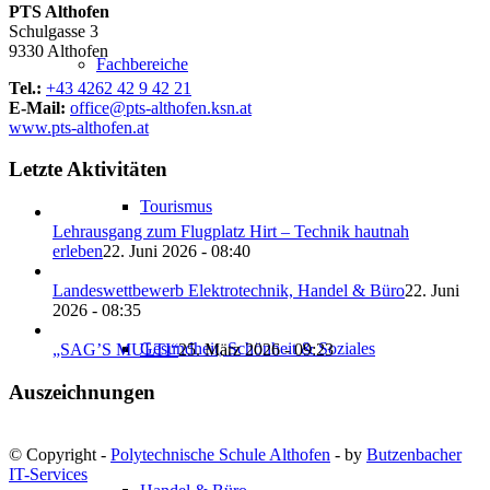
PTS Althofen
Schulgasse 3
9330 Althofen
Fachbereiche
Tel.:
+43 4262 42 9 42 21
E-Mail:
office@pts-althofen.ksn.at
www.pts-althofen.at
Letzte Aktivitäten
Tourismus
Lehrausgang zum Flugplatz Hirt – Technik hautnah
erleben
22. Juni 2026 - 08:40
Landeswettbewerb Elektrotechnik, Handel & Büro
22. Juni
2026 - 08:35
Gesundheit, Schönheit & Soziales
„SAG’S MULTI“
25. März 2026 - 09:23
Auszeichnungen
© Copyright -
Polytechnische Schule Althofen
- by
Butzenbacher
IT-Services