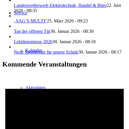
Landeswettbewerb Elektrotechnik, Handel & Büro
22. Juni
2026 - 08:35
Service
„SAG’S MULTI“
25. März 2026 - 09:23
Tag der offenen Tür
30. Januar 2026 - 08:30
Lehrlingsmesse 2026
30. Januar 2026 - 08:18
Kalender
Neue Sportgeräte für unsere Schule
30. Januar 2026 - 08:17
Kommende Veranstaltungen
Aktivitäten
Unterrichtszeiten