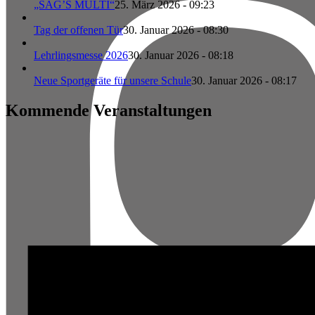
„SAG’S MULTI“
25. März 2026 - 09:23
Tag der offenen Tür
30. Januar 2026 - 08:30
Lehrlingsmesse 2026
30. Januar 2026 - 08:18
Neue Sportgeräte für unsere Schule
30. Januar 2026 - 08:17
Kommende Veranstaltungen