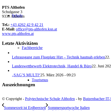
PTS Althofen
Schulgasse 3
Schule
9330 Althofen
Tel.:
+43 4262 42 9 42 21
E-Mail:
office@pts-althofen.ksn.at
www.pts-althofen.at
Letzte Aktivitäten
Fachbereiche
Lehrausgang zum Flugplatz Hirt – Technik hautnah erleben
22.
Landeswettbewerb Elektrotechnik, Handel & Büro
22. Juni 202
„SAG’S MULTI“
25. März 2026 - 09:23
Tourismus
Auszeichnungen
© Copyright -
Polytechnische Schule Althofen
- by
Butzenbacher IT-
Sommerzeit ist Erdbeerzeit
Sommersportwoche Italien