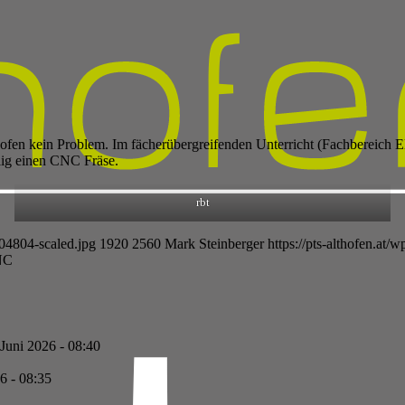
ofen kein Problem. Im fächerübergreifenden Unterricht (Fachbereich 
lig einen CNC Fräse.
rbt
04804-scaled.jpg
1920
2560
Mark Steinberger
https://pts-althofen.at
NC
 Juni 2026 - 08:40
6 - 08:35