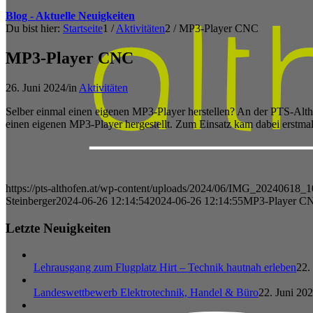
Blog - Aktuelle Neuigkeiten
Du bist hier:
Startseite
1
/
Aktivitäten
2
/
MP3-Player CNC
MP3-Player CNC
26. Juni 2024
/
in
Aktivitäten
Selber einmal einen eigenen MP3-Player herstellen? An der PTS-Alth
einen eigenen MP3-Player hergestellt. Zum Einsatz kam dabei erstma
https://pts-althofen.at/wp-content/uploads/2024/06/IMG_20240618_1
Steinberger
2024-06-26 12:14:54
2024-06-26 12:14:55
MP3-Player C
Letzte Neuigkeiten
Lehrausgang zum Flugplatz Hirt – Technik hautnah erleben
22.
Landeswettbewerb Elektrotechnik, Handel & Büro
22. Juni 202