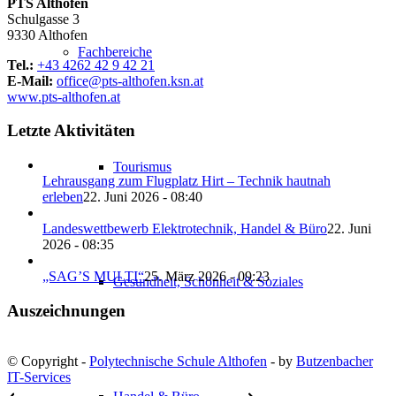
PTS Althofen
Schulgasse 3
9330 Althofen
Fachbereiche
Tel.:
+43 4262 42 9 42 21
E-Mail:
office@pts-althofen.ksn.at
www.pts-althofen.at
Letzte Aktivitäten
Tourismus
Lehrausgang zum Flugplatz Hirt – Technik hautnah
erleben
22. Juni 2026 - 08:40
Landeswettbewerb Elektrotechnik, Handel & Büro
22. Juni
2026 - 08:35
„SAG’S MULTI“
25. März 2026 - 09:23
Gesundheit, Schönheit & Soziales
Auszeichnungen
© Copyright -
Polytechnische Schule Althofen
- by
Butzenbacher
IT-Services