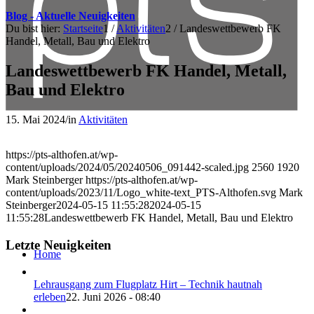
Blog - Aktuelle Neuigkeiten
Du bist hier:
Startseite
1
/
Aktivitäten
2
/
Landeswettbewerb FK
Handel, Metall, Bau und Elektro
Landeswettbewerb FK Handel, Metall,
Bau und Elektro
15. Mai 2024
/
in
Aktivitäten
https://pts-althofen.at/wp-
content/uploads/2024/05/20240506_091442-scaled.jpg
2560
1920
Mark Steinberger
https://pts-althofen.at/wp-
content/uploads/2023/11/Logo_white-text_PTS-Althofen.svg
Mark
Steinberger
2024-05-15 11:55:28
2024-05-15
11:55:28
Landeswettbewerb FK Handel, Metall, Bau und Elektro
Letzte Neuigkeiten
Home
Lehrausgang zum Flugplatz Hirt – Technik hautnah
erleben
22. Juni 2026 - 08:40