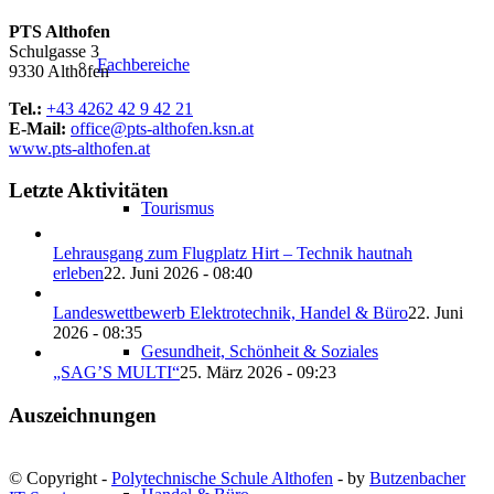
PTS Althofen
Schulgasse 3
Fachbereiche
9330 Althofen
Tel.:
+43 4262 42 9 42 21
E-Mail:
office@pts-althofen.ksn.at
www.pts-althofen.at
Letzte Aktivitäten
Tourismus
Lehrausgang zum Flugplatz Hirt – Technik hautnah
erleben
22. Juni 2026 - 08:40
Landeswettbewerb Elektrotechnik, Handel & Büro
22. Juni
2026 - 08:35
Gesundheit, Schönheit & Soziales
„SAG’S MULTI“
25. März 2026 - 09:23
Auszeichnungen
© Copyright -
Polytechnische Schule Althofen
- by
Butzenbacher