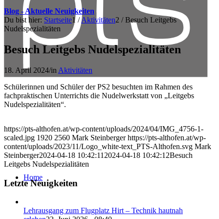
Blog - Aktuelle Neuigkeiten
Du bist hier:
Startseite
1
/
Aktivitäten
2
/
Besuch Leitgebs
Nudelspezialitäten
Besuch Leitgebs Nudelspezialitäten
18. April 2024
/
in
Aktivitäten
Schülerinnen und Schüler der PS2 besuchten im Rahmen des
fachpraktischen Unterrichts die Nudelwerkstatt von „Leitgebs
Nudelspezialitäten“.
https://pts-althofen.at/wp-content/uploads/2024/04/IMG_4756-1-
scaled.jpg
1920
2560
Mark Steinberger
https://pts-althofen.at/wp-
content/uploads/2023/11/Logo_white-text_PTS-Althofen.svg
Mark
Steinberger
2024-04-18 10:42:11
2024-04-18 10:42:12
Besuch
Leitgebs Nudelspezialitäten
Home
Letzte Neuigkeiten
Lehrausgang zum Flugplatz Hirt – Technik hautnah