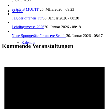
2026 - 08:35
„SAG’S MULTI“
25. März 2026 - 09:23
Service
Tag der offenen Tür
30. Januar 2026 - 08:30
Lehrlingsmesse 2026
30. Januar 2026 - 08:18
Neue Sportgeräte für unsere Schule
30. Januar 2026 - 08:17
Kalender
Kommende Veranstaltungen
Aktivitäten
Unterrichtszeiten