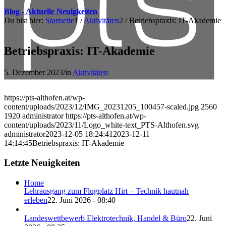
Blog - Aktuelle Neuigkeiten
Du bist hier:
Startseite
1
/
Aktivitäten
2
/
Betriebspraxis: IT-Akademie
Betriebspraxis: IT-Akademie
5. Dezember 2023
/
in
Aktivitäten
https://pts-althofen.at/wp-
content/uploads/2023/12/IMG_20231205_100457-scaled.jpg
2560
1920
administrator
https://pts-althofen.at/wp-
content/uploads/2023/11/Logo_white-text_PTS-Althofen.svg
administrator
2023-12-05 18:24:41
2023-12-11
14:14:45
Betriebspraxis: IT-Akademie
Letzte Neuigkeiten
Home
Lehrausgang zum Flugplatz Hirt – Technik hautnah
erleben
22. Juni 2026 - 08:40
Landeswettbewerb Elektrotechnik, Handel & Büro
22. Juni