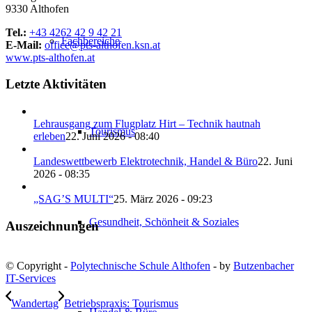
9330 Althofen
Tel.:
+43 4262 42 9 42 21
Fachbereiche
E-Mail:
office@pts-althofen.ksn.at
www.pts-althofen.at
Letzte Aktivitäten
Lehrausgang zum Flugplatz Hirt – Technik hautnah
Tourismus
erleben
22. Juni 2026 - 08:40
Landeswettbewerb Elektrotechnik, Handel & Büro
22. Juni
2026 - 08:35
„SAG’S MULTI“
25. März 2026 - 09:23
Gesundheit, Schönheit & Soziales
Auszeichnungen
© Copyright -
Polytechnische Schule Althofen
- by
Butzenbacher
IT-Services
Wandertag
Betriebspraxis: Tourismus